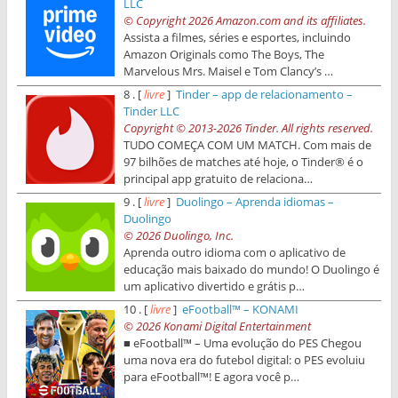
LLC
© Copyright 2026 Amazon.com and its affiliates.
Assista a filmes, séries e esportes, incluindo
Amazon Originals como The Boys, The
Marvelous Mrs. Maisel e Tom Clancy’s …
8 . [
livre
]
Tinder – app de relacionamento –
Tinder LLC
Copyright © 2013-2026 Tinder. All rights reserved.
TUDO COMEÇA COM UM MATCH. Com mais de
97 bilhões de matches até hoje, o Tinder® é o
principal app gratuito de relaciona…
9 . [
livre
]
Duolingo – Aprenda idiomas –
Duolingo
© 2026 Duolingo, Inc.
Aprenda outro idioma com o aplicativo de
educação mais baixado do mundo! O Duolingo é
um aplicativo divertido e grátis p…
10 . [
livre
]
eFootball™ – KONAMI
© 2026 Konami Digital Entertainment
■ eFootball™ – Uma evolução do PES Chegou
uma nova era do futebol digital: o PES evoluiu
para eFootball™! E agora você p…