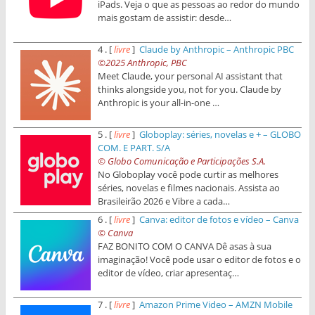
iPads. Veja o que as pessoas ao redor do mundo
mais gostam de assistir: desde…
4 . [
livre
]
Claude by Anthropic – Anthropic PBC
©2025 Anthropic, PBC
Meet Claude, your personal AI assistant that
thinks alongside you, not for you. Claude by
Anthropic is your all-in-one …
5 . [
livre
]
Globoplay: séries, novelas e + – GLOBO
COM. E PART. S/A
© Globo Comunicação e Participações S.A.
No Globoplay você pode curtir as melhores
séries, novelas e filmes nacionais. Assista ao
Brasileirão 2026 e Vibre a cada…
6 . [
livre
]
Canva: editor de fotos e vídeo – Canva
© Canva
FAZ BONITO COM O CANVA Dê asas à sua
imaginação! Você pode usar o editor de fotos e o
editor de vídeo, criar apresentaç…
7 . [
livre
]
Amazon Prime Video – AMZN Mobile