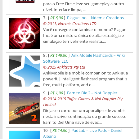
para o Free Fire e leve seu gameplay a outro
nível. Interface limpa, …
7 . [
R$ 6,90
]
Plague Inc. – Ndemic Creations
© 2011, Ndemic Creations LTD
Você consegue contaminar o mundo? Plague
Inc. é uma mistura única de alta estratégia e
simulação terrivelmente realista.…
8 . [
R$ 149,90
]
AnkiMobile Flashcards – Anki
Software, LLC
© 2025 Ankitects Pty Ltd
AnkiMobile is a mobile companion to Anki®, a
powerful, intelligent flashcard program that is
free, multi-platform, and o…
9 . [
R$ 1,90
]
Earn to Die 2 – Not Doppler
© 2014-2019 Toffee Games & Not Doppler Pty
Limited
Dirija seu carro por um apocalipse de zumbis
nesta incrível continuação do grande sucesso
Earn to Die! Uma nave de evac…
10 . [
R$ 14,90
]
PadLab – Live Pads – Daniel
Albano