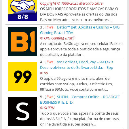
Copyright © 1999-2025 Mercado Libre
OS MELHORES PRODUTOS E MARCAS PARA O
DIA DOS PAIS Aproveite as ofertas do Dia dos
Pais no Mercado Livre, com as melhores…
3 . [
livre
]
Betão™ Bet, Apostas e Cassino – OIG
Gaming Brazil LTDA
© OIG Gaming Brazil
A emoção do Betão agora no seu celular! Baixe o
app e aproveite toda a praticidade e segurança
do aplicativo da platafor…
4 . [
livre
]
99: Corridas, Food, Pay – 99 Taxis
Desenvolvimento de Softwares Ltda. – Epp
© 99
O app da 99 agora é muito mais: além de
corridas com 99Pop, 99Plus, 99electric-Pro,
99Táxi e 99Moto, você conta com entr…
5 . [
livre
]
SHEIN – Compras Online – ROADGET
BUSINESS PTE. LTD.
© SHEIN
Tudo o que você ama, agora na ponta de seus
dedos! A SHEIN é uma plataforma de compras
online divertida e super acessív…