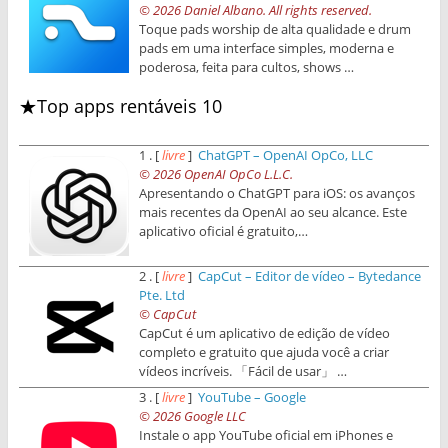
© 2026 Daniel Albano. All rights reserved.
Toque pads worship de alta qualidade e drum
pads em uma interface simples, moderna e
poderosa, feita para cultos, shows …
★Top apps rentáveis 10
1 . [
livre
]
ChatGPT – OpenAI OpCo, LLC
© 2026 OpenAI OpCo L.L.C.
Apresentando o ChatGPT para iOS: os avanços
mais recentes da OpenAI ao seu alcance. Este
aplicativo oficial é gratuito,…
2 . [
livre
]
CapCut – Editor de vídeo – Bytedance
Pte. Ltd
© CapCut
CapCut é um aplicativo de edição de vídeo
completo e gratuito que ajuda você a criar
vídeos incríveis. 「Fácil de usar」 …
3 . [
livre
]
YouTube – Google
© 2026 Google LLC
Instale o app YouTube oficial em iPhones e