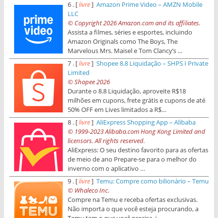
6 . [
livre
]
Amazon Prime Video – AMZN Mobile
LLC
© Copyright 2026 Amazon.com and its affiliates.
Assista a filmes, séries e esportes, incluindo
Amazon Originals como The Boys, The
Marvelous Mrs. Maisel e Tom Clancy’s …
7 . [
livre
]
Shopee 8.8 Liquidação – SHPS I Private
Limited
© Shopee 2026
Durante o 8.8 Liquidação, aproveite R$18
milhões em cupons, frete grátis e cupons de até
50% OFF em Lives limitados a R$…
8 . [
livre
]
AliExpress Shopping App – Alibaba
© 1999-2023 Alibaba.com Hong Kong Limited and
licensors. All rights reserved.
AliExpress: O seu destino favorito para as ofertas
de meio de ano Prepare-se para o melhor do
inverno com o aplicativo …
9 . [
livre
]
Temu: Compre como bilionário – Temu
© Whaleco Inc.
Compre na Temu e receba ofertas exclusivas.
Não importa o que você esteja procurando, a
Temu tem o que você precisa, i…