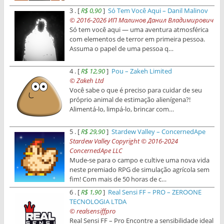
3 . [
R$ 0,90
]
Só Tem Você Aqui – Danil Malinov
© 2016-2026 ИП Малинов Данил Владимирович
Só tem você aqui — uma aventura atmosférica
com elementos de terror em primeira pessoa.
Assuma o papel de uma pessoa q…
4 . [
R$ 12,90
]
Pou – Zakeh Limited
© Zakeh Ltd
Você sabe o que é preciso para cuidar de seu
próprio animal de estimação alienígena?!
Alimentá-lo, limpá-lo, brincar com…
5 . [
R$ 29,90
]
Stardew Valley – ConcernedApe
Stardew Valley Copyright © 2016-2024
ConcernedApe LLC
Mude-se para o campo e cultive uma nova vida
neste premiado RPG de simulação agrícola sem
fim! Com mais de 50 horas de c…
6 . [
R$ 1,90
]
Real Sensi FF – PRO – ZEROONE
TECNOLOGIA LTDA
© realsensiffpro
Real Sensi FF – Pro Encontre a sensibilidade ideal