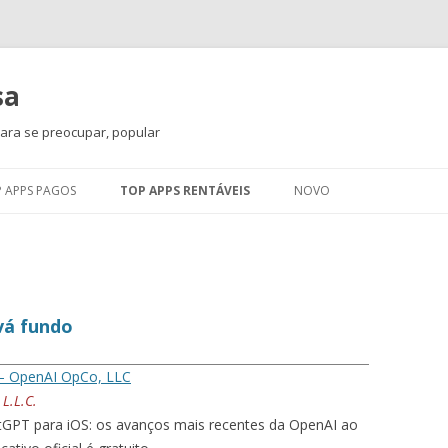
sa
para se preocupar, popular
Skip to content
 APPS PAGOS
TOP APPS RENTÁVEIS
NOVO
á fundo
– OpenAI OpCo, LLC
L.L.C.
GPT para iOS: os avanços mais recentes da OpenAI ao