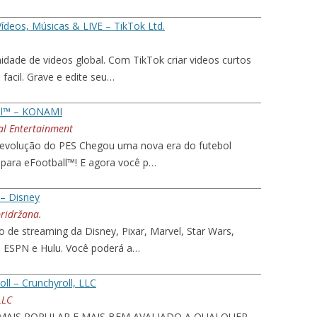
Vídeos, Músicas & LIVE – TikTok Ltd.
dade de videos global. Com TikTok criar videos curtos
 facil. Grave e edite seu…
ll™ – KONAMI
al Entertainment
evolução do PES Chegou uma nova era do futebol
iu para eFootball™! E agora você p…
– Disney
pridržana.
o de streaming da Disney, Pixar, Marvel, Star Wars,
, ESPN e Hulu. Você poderá a…
oll – Crunchyroll, LLC
LLC
 MAIS POPULAR E MAIS BEM AVALIADO A QUALQUER