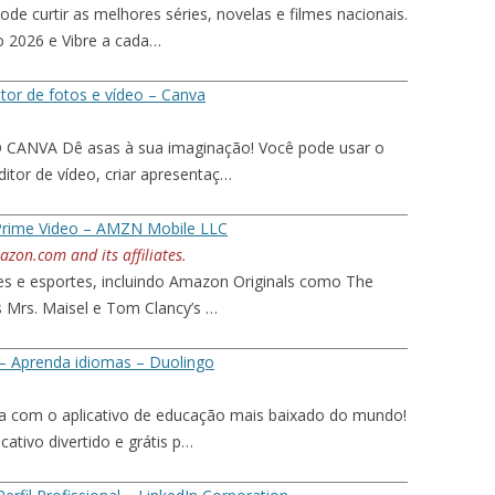
de curtir as melhores séries, novelas e filmes nacionais.
ão 2026 e Vibre a cada…
itor de fotos e vídeo – Canva
ANVA Dê asas à sua imaginação! Você pode usar o
ditor de vídeo, criar apresentaç…
rime Video – AMZN Mobile LLC
zon.com and its affiliates.
ries e esportes, incluindo Amazon Originals como The
 Mrs. Maisel e Tom Clancy’s …
– Aprenda idiomas – Duolingo
.
a com o aplicativo de educação mais baixado do mundo!
cativo divertido e grátis p…