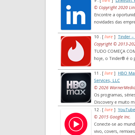
9 . [
livre
]
LinkedIn: 
© Copyright 2020 Link
Encontre a oportuni
novidades das empre
10 . [
livre
]
Tinder –
Copyright © 2013-2026
TUDO COMEÇA COM U
hoje, o Tinder® é o p
11 . [
livre
]
HBO Max:
Services, LLC
© 2026 WarnerMedia D
Os programas, série
Discovery e muito m
12 . [
livre
]
YouTube
© 2015 Google Inc.
Conecte-se ao mundo
vivo, covers, remix