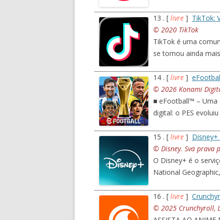
13 . [
livre
]
TikTok: 
© 2020 TikTok
TikTok é uma comuni
se tornou ainda mais
14 . [
livre
]
eFootba
© 2026 Konami Digit
■ eFootball™ – Uma 
digital: o PES evolu
15 . [
livre
]
Disney+ 
© Disney. Sva prava 
O Disney+ é o serviç
National Geographic
16 . [
livre
]
Crunchyr
© 2025 Crunchyroll, 
ASSISTA AO ANIME