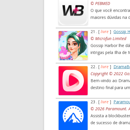
© PEBMED
O que você encontra
maiores dúvidas na de
21 . [
livre
]
Gossip H
© Microfun Limited
Gossip Harbor lhe d
intrigas pela Ilha d
22 . [
livre
]
DramaBo
Copyright © 2022 GoS
Bem-vindo ao DramaB
destino final para 
23 . [
livre
]
Paramoun
© 2026 Paramount. Al
Assista a blockbuster
de sucesso de drama