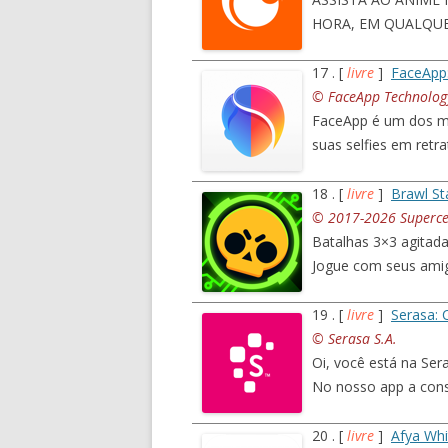
HORA, EM QUALQUER 
17 . [
livre
]
FaceApp:
© FaceApp Technolog
FaceApp é um dos me
suas selfies em retr
18 . [
livre
]
Brawl St
© 2017-2026 Superce
Batalhas 3×3 agitadas
Jogue com seus ami
19 . [
livre
]
Serasa: 
© Serasa S.A.
Oi, você está na Ser
No nosso app a cons
20 . [
livre
]
Afya Wh