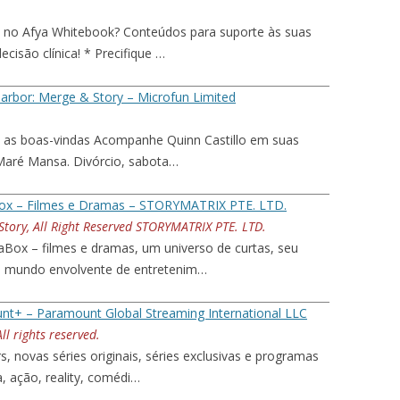
 no Afya Whitebook? Conteúdos para suporte às suas
cisão clínica! * Precifique …
arbor: Merge & Story – Microfun Limited
á as boas-vindas Acompanhe Quinn Castillo em suas
e Maré Mansa. Divórcio, sabota…
x – Filmes e Dramas – STORYMATRIX PTE. LTD.
tory, All Right Reserved STORYMATRIX PTE. LTD.
ox – filmes e dramas, um universo de curtas, seu
um mundo envolvente de entretenim…
t+ – Paramount Global Streaming International LLC
l rights reserved.
s, novas séries originais, séries exclusivas e programas
, ação, reality, comédi…