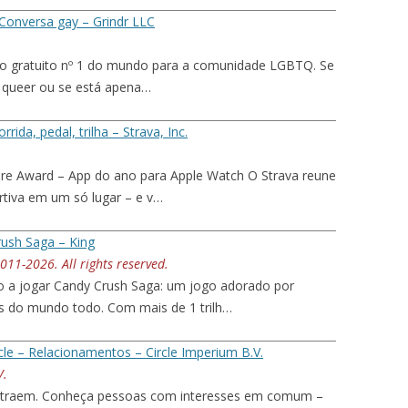
 Conversa gay – Grindr LLC
ivo gratuito nº 1 do mundo para a comunidade LGBTQ. Se
s, queer ou se está apena…
orrida, pedal, trilha – Strava, Inc.
re Award – App do ano para Apple Watch O Strava reune
rtiva em um só lugar – e v…
ush Saga – King
11-2026. All rights reserved.
a jogar Candy Crush Saga: um jogo adorado por
s do mundo todo. Com mais de 1 trilh…
rcle – Relacionamentos – Circle Imperium B.V.
V.
atraem. Conheça pessoas com interesses em comum –