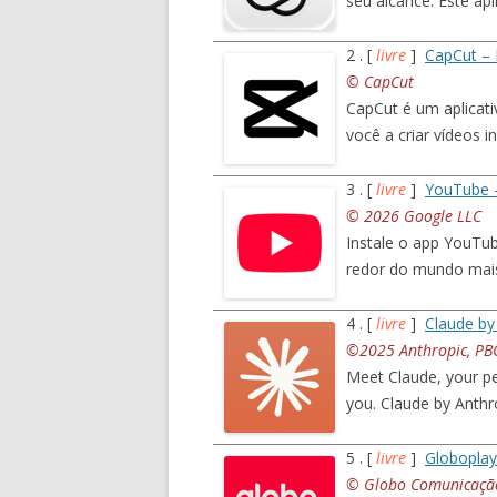
seu alcance. Este apli
2 . [
livre
]
CapCut – 
© CapCut
CapCut é um aplicati
você a criar vídeos i
3 . [
livre
]
YouTube 
© 2026 Google LLC
Instale o app YouTub
redor do mundo mais
4 . [
livre
]
Claude by
©2025 Anthropic, PB
Meet Claude, your per
you. Claude by Anthro
5 . [
livre
]
Globoplay
© Globo Comunicação 