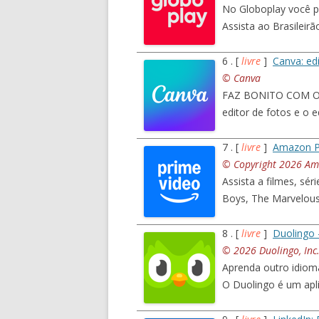
No Globoplay você po
Assista ao Brasileir
6 . [
livre
]
Canva: ed
© Canva
FAZ BONITO COM O C
editor de fotos e o e
7 . [
livre
]
Amazon P
© Copyright 2026 Ama
Assista a filmes, sé
Boys, The Marvelous
8 . [
livre
]
Duolingo 
© 2026 Duolingo, Inc
Aprenda outro idiom
O Duolingo é um apli