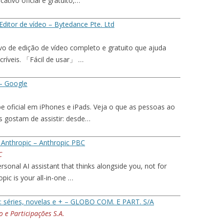
cativo oficial é gratuito,…
Editor de vídeo – Bytedance Pte. Ltd
vo de edição de vídeo completo e gratuito que ajuda
ncríveis. 「Fácil de usar」 …
– Google
e oficial em iPhones e iPads. Veja o que as pessoas ao
 gostam de assistir: desde…
 Anthropic – Anthropic PBC
C
sonal AI assistant that thinks alongside you, not for
pic is your all-in-one …
: séries, novelas e + – GLOBO COM. E PART. S/A
e Participações S.A.