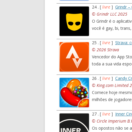
24 . [
livre
]
Grindr –
© Grindr LLC 2025
O Grindr é o aplicat
você é gay, bi, tran
25 . [
livre
]
Strava: c
© 2026 Strava
Vencedor do App Sto
toda a sua vida espo
26 . [
livre
]
Candy Cr
© King.com Limited 20
Comece hoje mesmo 
milhões de jogadore
27 . [
livre
]
Inner Ci
© Circle Imperium B.
Os opostos não se 